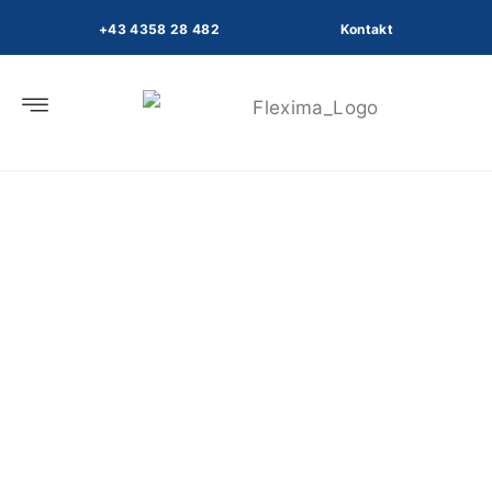
s
+43 4358 28 482
Kontakt
p
ri
n
g
e
n