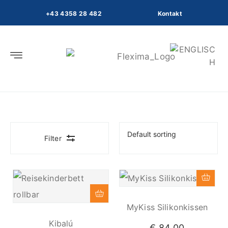
s
+43 4358 28 482
Kontakt
p
ri
n
g
e
Innovative Reiseprodukte
n
Filter
MyKiss Silikonkissen
Kibalú
€
84,00