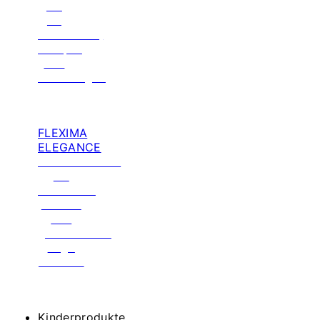
für
Ihr
Wohnmobil,
Camper
und
Wohnwagen
FLEXIMA
ELEGANCE
Luxusmatratze
für
erholsame
Nächte
und
genussreiche
Tage
auf See.
Kinderprodukte