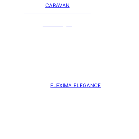
CARAVAN
Matratzen nach Maß für Ihr
Wohnmobil, Camper und
Wohnwagen
FLEXIMA ELEGANCE
Luxusmatratze für erholsame Nächte und
genussreiche Tage auf See.