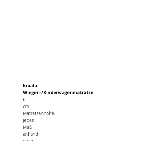
kibalú
Wiegen-/Kinderwagenmatratze
6
cm
Matratzenhöhe.
Jedes
Maß
anhand
einer