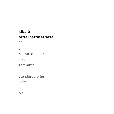
kibalú
Gitterbettmatratze
11
cm
Matratzenhöhe
inkl.
Trittkante
in
Standardgrößen
oder
nach
Maß