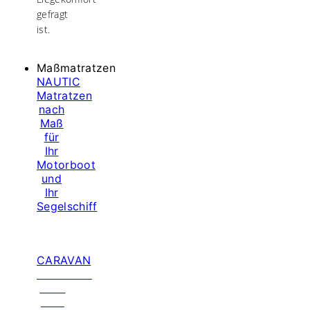
gefragt
ist.
Maßmatratzen
NAUTIC
Matratzen
nach
Maß
für
Ihr
Motorboot
und
Ihr
Segelschiff
CARAVAN
Matratzen
nach
Maß